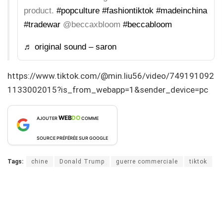
product.
#popculture
#fashiontiktok
#madeinchina
#tradewar
@beccaxbloom
#beccabloom
♬ original sound – saron
https://www.tiktok.com/@min.liu56/video/749191092
1133002015?is_from_webapp=1&sender_device=pc
WEB
DO
AJOUTER
COMME
SOURCE PRÉFÉRÉE SUR GOOGLE
Tags:
chine
Donald Trump
guerre commerciale
tiktok