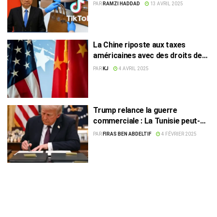
PAR
RAMZI HADDAD
13 AVRIL 2025
La Chine riposte aux taxes
américaines avec des droits de
douane de 34 %
PAR
KJ
4 AVRIL 2025
Trump relance la guerre
commerciale : La Tunisie peut-
elle en tirer profit ?
PAR
FIRAS BEN ABDELTIF
4 FÉVRIER 2025