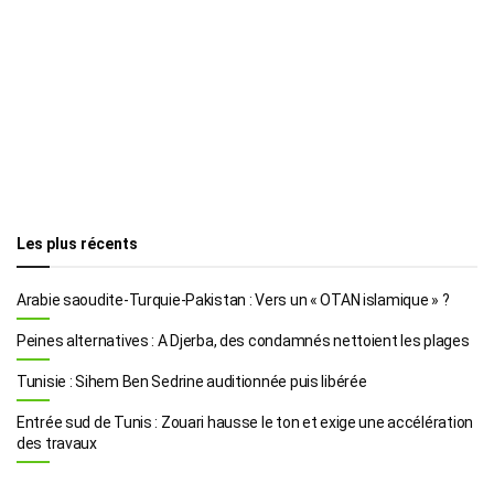
Les plus récents
Arabie saoudite-Turquie-Pakistan : Vers un « OTAN islamique » ?
Peines alternatives : A Djerba, des condamnés nettoient les plages
Tunisie : Sihem Ben Sedrine auditionnée puis libérée
Entrée sud de Tunis : Zouari hausse le ton et exige une accélération
des travaux