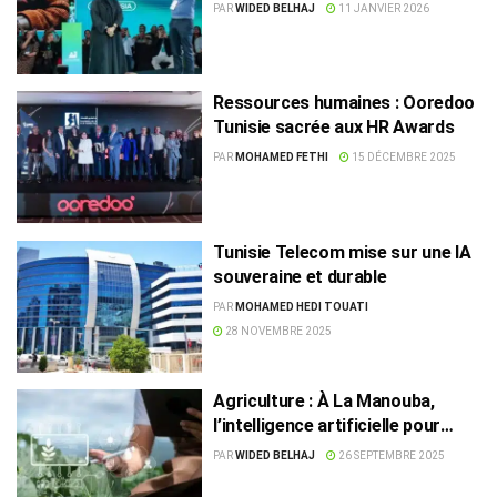
dinars grâce à un film IA
PAR
WIDED BELHAJ
11 JANVIER 2026
Ressources humaines : Ooredoo
Tunisie sacrée aux HR Awards
PAR
MOHAMED FETHI
15 DÉCEMBRE 2025
Tunisie Telecom mise sur une IA
souveraine et durable
PAR
MOHAMED HEDI TOUATI
28 NOVEMBRE 2025
Agriculture : À La Manouba,
l’intelligence artificielle pour
préserver l’eau
PAR
WIDED BELHAJ
26 SEPTEMBRE 2025