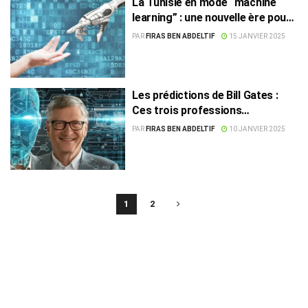
La Tunisie en mode “machine
learning” : une nouvelle ère pour
le travail
PAR
FIRAS BEN ABDELTIF
15 JANVIER 2025
Les prédictions de Bill Gates :
Ces trois professions
résisteront à l’ascension de l’IA
PAR
FIRAS BEN ABDELTIF
10 JANVIER 2025
1
2