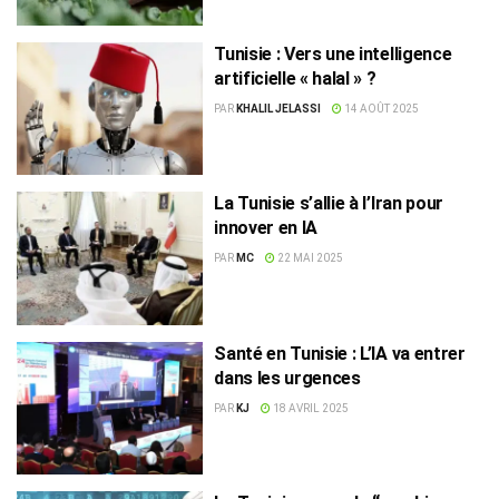
Tunisie : Vers une intelligence
artificielle « halal » ?
PAR
KHALIL JELASSI
14 AOÛT 2025
La Tunisie s’allie à l’Iran pour
innover en IA
PAR
MC
22 MAI 2025
Santé en Tunisie : L’IA va entrer
dans les urgences
PAR
KJ
18 AVRIL 2025