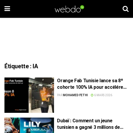
Étiquette :
IA
Orange Fab Tunisie lance sa 8ᵉ
cohorte 100% IA pour accélérer
les start-up innovantes
PAR
MOHAMED FETHI
6 MARS 2026
Dubaï : Comment un jeune
tunisien a gagné 3 millions de