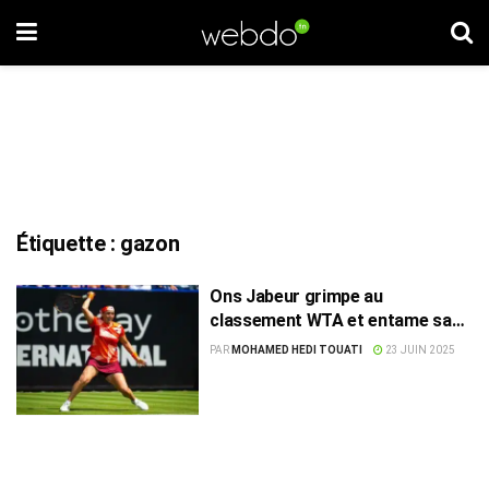
Étiquette :
gazon
Ons Jabeur grimpe au
classement WTA et entame sa
campagne à Eastbourne
PAR
MOHAMED HEDI TOUATI
23 JUIN 2025