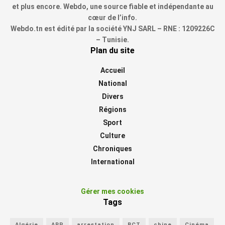
et plus encore. Webdo, une source fiable et indépendante au
cœur de l’info.
Webdo.tn est édité par la société YNJ SARL – RNE : 1209226C
– Tunisie.
Plan du site
Accueil
National
Divers
Régions
Sport
Culture
Chroniques
International
Gérer mes cookies
Tags
Algérie
ARP
arrestation
BCT
chine
Cinéma