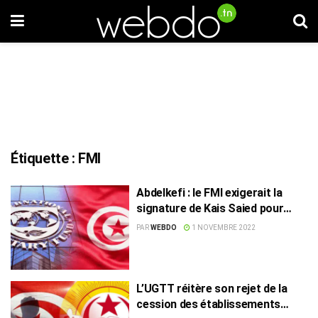
Étiquette :
FMI
Abdelkefi : le FMI exigerait la
signature de Kais Saied pour
l’accord avec la Tunisie
PAR
WEBDO
1 NOVEMBRE 2022
L’UGTT réitère son rejet de la
cession des établissements