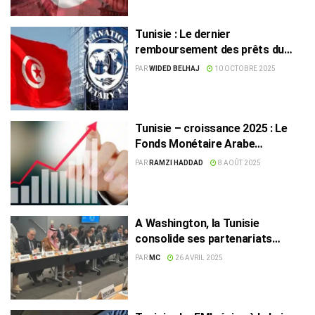
Tunisie : Le dernier
remboursement des prêts du
FMI prévu en 2029
PAR
WIDED BELHAJ
10 OCTOBRE 2025
Tunisie – croissance 2025 : Le
Fonds Monétaire Arabe
nettement plus optimiste que le
PAR
RAMZI HADDAD
8 AOÛT 2025
FMI et la BM
A Washington, la Tunisie
consolide ses partenariats
stratégiques avec la BM et la
PAR
MC
26 AVRIL 2025
BERD