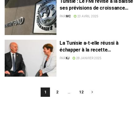
Tunisie : Le FMI révise à la baisse
ses prévisions de croissance
pour 2025 et 2026
PAR
MC
23 AVRIL 2025
La Tunisie a-t-elle réussi à
échapper à la recette
austéritaire du FMI ?
PAR
KJ
28 JANVIER 2025
1
2
…
12