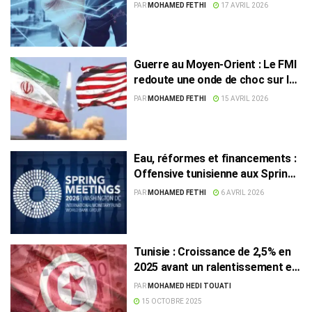
ralentissement attendu en 2027
PAR
MOHAMED FETHI
17 AVRIL 2026
Guerre au Moyen-Orient : Le FMI
redoute une onde de choc sur la
finance mondiale
PAR
MOHAMED FETHI
15 AVRIL 2026
Eau, réformes et financements :
Offensive tunisienne aux Spring
Meetings
PAR
MOHAMED FETHI
6 AVRIL 2026
Tunisie : Croissance de 2,5% en
2025 avant un ralentissement en
2026, selon le FMI
PAR
MOHAMED HEDI TOUATI
15 OCTOBRE 2025