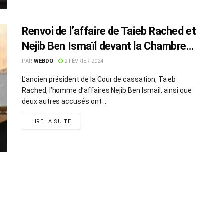
Renvoi de l’affaire de Taieb Rached et
Nejib Ben Ismaïl devant la Chambre
des affaires de corruption financière
PAR
WEBDO
2 FÉVRIER 2024
L’ancien président de la Cour de cassation, Taieb
Rached, l’homme d’affaires Nejib Ben Ismail, ainsi que
deux autres accusés ont ...
LIRE LA SUITE