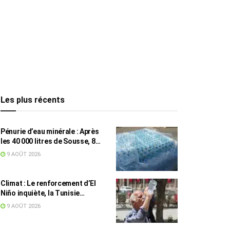
Les plus récents
Pénurie d’eau minérale : Après
les 40 000 litres de Sousse, 8
832 bouteilles saisies à Nabeul
9 AOÛT 2026
Climat : Le renforcement d’El
Niño inquiète, la Tunisie
concernée
9 AOÛT 2026