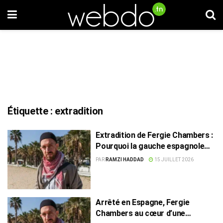
Étiquette :
extradition
Extradition de Fergie Chambers :
Pourquoi la gauche espagnole
veut faire barrage
PAR
RAMZI HADDAD
15 JUILLET 2026
Arrêté en Espagne, Fergie
Chambers au cœur d’une