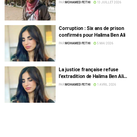
procédure judiciaire américaine
PAR
MOHAMED FETHI
13 JUILLET 2026
Corruption : Six ans de prison
confirmés pour Halima Ben Ali
PAR
MOHAMED FETHI
5 MAI 2026
La justice française refuse
l’extradition de Halima Ben Ali
vers la Tunisie
PAR
MOHAMED FETHI
1 AVRIL 2026