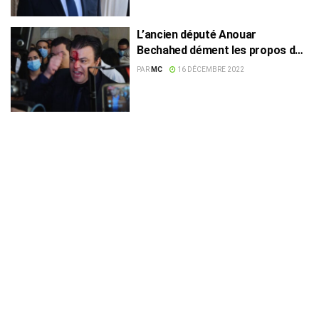
L’ancien député Anouar
Bechahed dément les propos de
Kais Saied
PAR
MC
16 DÉCEMBRE 2022