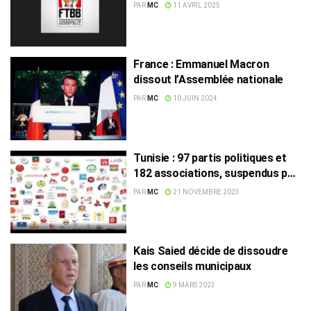
PAR
MC
11 AVRIL 2025
France : Emmanuel Macron
dissout l’Assemblée nationale
PAR
MC
10 JUIN 2024
Tunisie : 97 partis politiques et
182 associations, suspendus par
la justice
PAR
MC
21 NOVEMBRE 2023
Kais Saied décide de dissoudre
les conseils municipaux
PAR
MC
9 MARS 2023