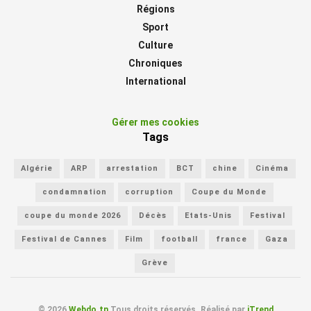
Régions
Sport
Culture
Chroniques
International
Gérer mes cookies
Tags
Algérie
ARP
arrestation
BCT
chine
Cinéma
condamnation
corruption
Coupe du Monde
coupe du monde 2026
Décès
Etats-Unis
Festival
Festival de Cannes
Film
football
france
Gaza
Grève
© 2026
Webdo.tn
Tous droits réservés. Réalisé par
iTrend