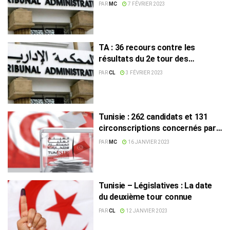
Tribunal administratif
PAR
MC
7 FÉVRIER 2023
TA : 36 recours contre les
résultats du 2e tour des
législatives
PAR
CL
3 FÉVRIER 2023
Tunisie : 262 candidats et 131
circonscriptions concernés par
le 2e tour des législatives
PAR
MC
16 JANVIER 2023
Tunisie – Législatives : La date
du deuxième tour connue
PAR
CL
12 JANVIER 2023