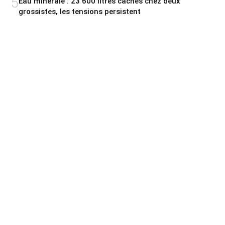
5
Eau minérale : 23 600 litres cachés chez deux
grossistes, les tensions persistent