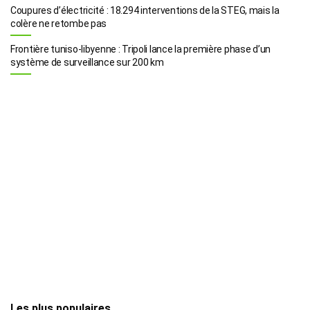
Coupures d’électricité : 18.294 interventions de la STEG, mais la
colère ne retombe pas
Frontière tuniso-libyenne : Tripoli lance la première phase d’un
système de surveillance sur 200 km
Les plus populaires