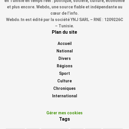
en Tunisie en temps réel : politique, société, culture, économie
et plus encore. Webdo, une source fiable et indépendante au
cœur de l’info.
Webdo.tn est édité par la société YNJ SARL – RNE : 1209226C
– Tunisie.
Plan du site
Accueil
National
Divers
Régions
Sport
Culture
Chroniques
International
Gérer mes cookies
Tags