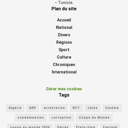
– Tunisie.
Plan du site
Accueil
National
Divers
Régions
Sport
Culture
Chroniques
International
Gérer mes cookies
Tags
Algérie
ARP
arrestation
BCT
chine
Cinéma
condamnation
corruption
Coupe du Monde
coupe du monde 2026
Décès
Etats-Unis
Festival