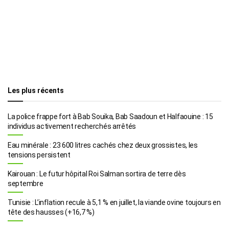
Les plus récents
La police frappe fort à Bab Souika, Bab Saadoun et Halfaouine : 15
individus activement recherchés arrêtés
Eau minérale : 23 600 litres cachés chez deux grossistes, les
tensions persistent
Kairouan : Le futur hôpital Roi Salman sortira de terre dès
septembre
Tunisie : L’inflation recule à 5,1 % en juillet, la viande ovine toujours en
tête des hausses (+16,7 %)