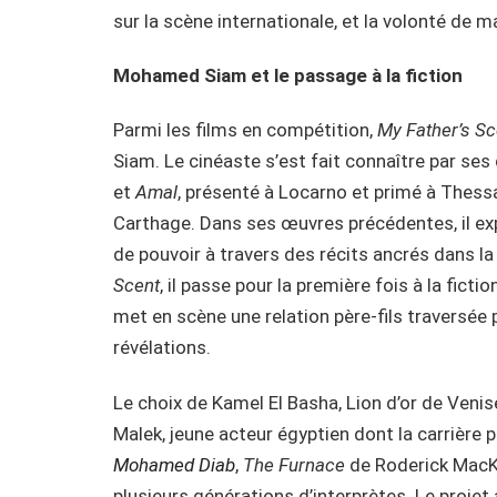
sur la scène internationale, et la volonté de m
Mohamed Siam et le passage à la fiction
Parmi les films en compétition,
My Father’s Sc
Siam. Le cinéaste s’est fait connaître par se
et
Amal
, présenté à Locarno et primé à Thes
Carthage. Dans ses œuvres précédentes, il expl
de pouvoir à travers des récits ancrés dans 
Scent
, il passe pour la première fois à la ficti
met en scène une relation père-fils traversée
révélations.
Le choix de Kamel El Basha, Lion d’or de Veni
Malek, jeune acteur égyptien dont la carrière 
Mohamed Diab
,
The Furnace
de Roderick MacKay
plusieurs générations d’interprètes. Le projet 