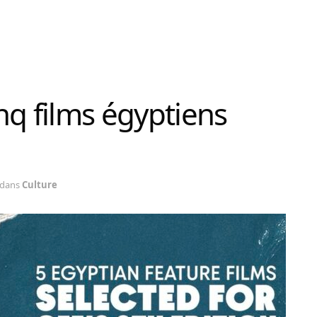
nq films égyptiens
dans
Culture