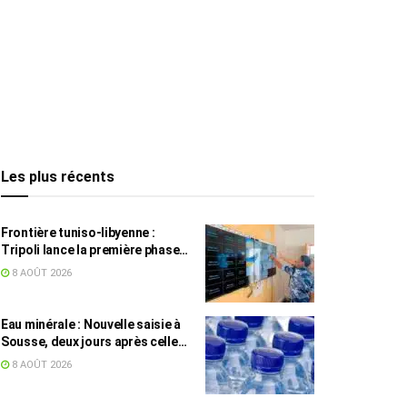
Les plus récents
Frontière tuniso-libyenne :
Tripoli lance la première phase
d’un système de surveillance sur
8 AOÛT 2026
200 km
Eau minérale : Nouvelle saisie à
Sousse, deux jours après celle
des grossistes
8 AOÛT 2026