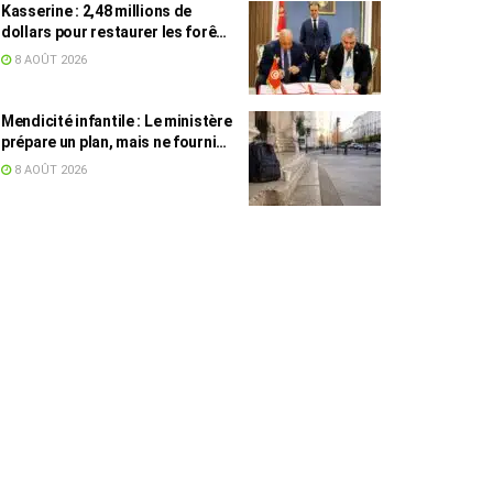
Kasserine : 2,48 millions de
dollars pour restaurer les forêts
de pin d’Alep
8 AOÛT 2026
Mendicité infantile : Le ministère
prépare un plan, mais ne fournit
toujours aucun chiffre
8 AOÛT 2026