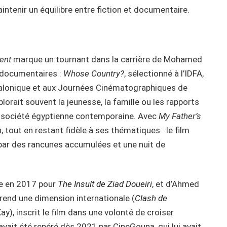
aintenir un équilibre entre fiction et documentaire.
ent
marque un tournant dans la carrière de Mohamed
s documentaires :
Whose Country?
, sélectionné à l’IDFA,
salonique et aux Journées Cinématographiques de
orait souvent la jeunesse, la famille ou les rapports
la société égyptienne contemporaine. Avec
My Father’s
on, tout en restant fidèle à ses thématiques : le film
 par des rancunes accumulées et une nuit de
se en 2017 pour
The Insult de Ziad Doueiri
, et d’Ahmed
prend une dimension internationale (
Clash de
), inscrit le film dans une volonté de croiser
avait été repéré dès 2021 par CineGouna, qui lui avait