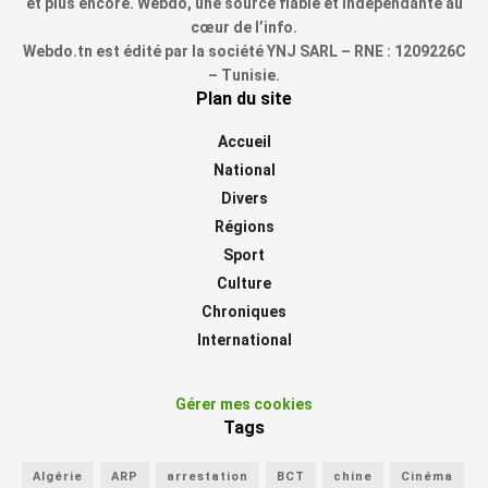
et plus encore. Webdo, une source fiable et indépendante au
cœur de l’info.
Webdo.tn est édité par la société YNJ SARL – RNE : 1209226C
– Tunisie.
Plan du site
Accueil
National
Divers
Régions
Sport
Culture
Chroniques
International
Gérer mes cookies
Tags
Algérie
ARP
arrestation
BCT
chine
Cinéma