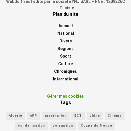
Webdo.tn est édité par la société YNJ SARL – RNE : 1209226C
– Tunisie.
Plan du site
Accueil
National
Divers
Régions
Sport
Culture
Chroniques
International
Gérer mes cookies
Tags
Algérie
ARP
arrestation
BCT
chine
Cinéma
condamnation
corruption
Coupe du Monde