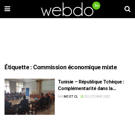
Étiquette :
Commission économique mixte
Tunisie – République Tchèque :
Complémentarité dans la
coopération économique
PAR
MC ET CL
20 OCTOBRE 2023