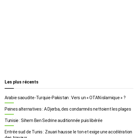
Les plus récents
Arabie saoudite-Turquie-Pakistan : Vers un « OTAN islamique » ?
Peines alternatives : A Djerba, des condamnés nettoient les plages
Tunisie : Sihem Ben Sedrine auditionnée puis libérée
Entrée sud de Tunis : Zouari hausse le ton et exige une accélération
des travaux