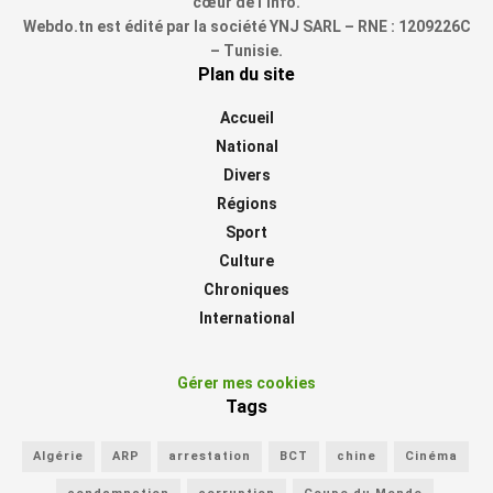
cœur de l’info.
Webdo.tn est édité par la société YNJ SARL – RNE : 1209226C
– Tunisie.
Plan du site
Accueil
National
Divers
Régions
Sport
Culture
Chroniques
International
Gérer mes cookies
Tags
Algérie
ARP
arrestation
BCT
chine
Cinéma