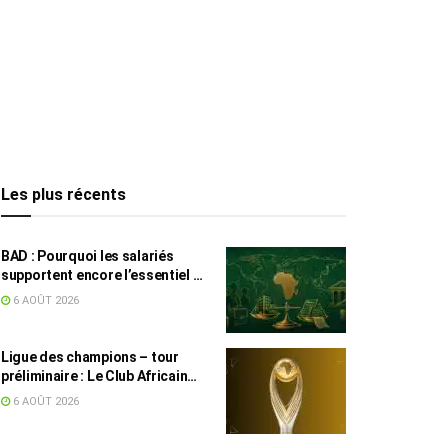
Les plus récents
BAD : Pourquoi les salariés
supportent encore l’essentiel de
l’effort fiscal en Tunisie
6 AOÛT 2026
Ligue des champions – tour
préliminaire : Le Club Africain
face au Djoliba AC
6 AOÛT 2026