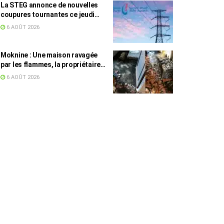
La STEG annonce de nouvelles
coupures tournantes ce jeudi
dans plusieurs régions
6 AOÛT 2026
Moknine : Une maison ravagée
par les flammes, la propriétaire
accuse la STEG et la SONEDE
6 AOÛT 2026