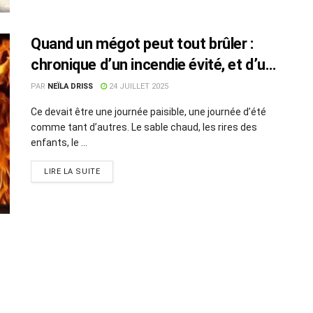
Quand un mégot peut tout brûler :
chronique d’un incendie évité, et d’un
mal profond
PAR
NEÏLA DRISS
24 JUILLET 2025
Ce devait être une journée paisible, une journée d’été
comme tant d’autres. Le sable chaud, les rires des
enfants, le ...
LIRE LA SUITE