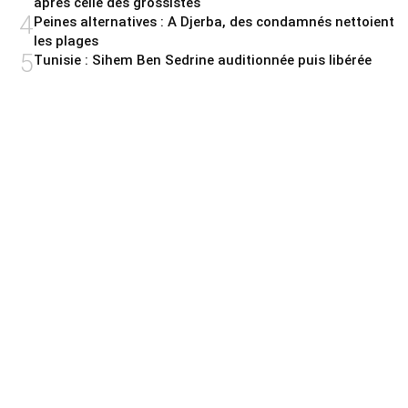
après celle des grossistes
4
Peines alternatives : A Djerba, des condamnés nettoient
les plages
5
Tunisie : Sihem Ben Sedrine auditionnée puis libérée