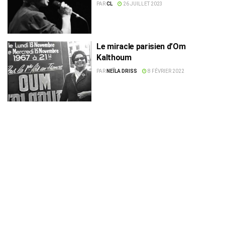
PAR
CL
26 JUILLET 2023
Le miracle parisien d’Om
Kalthoum
PAR
NEÏLA DRISS
8 FÉVRIER 2022