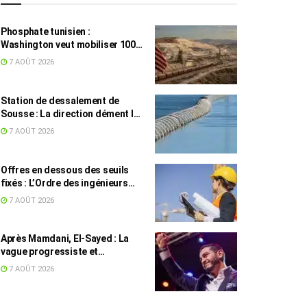
Phosphate tunisien :
Washington veut mobiliser 100
millions de dollars, avec la Chine
7 AOÛT 2026
en toile de fond
Station de dessalement de
Sousse : La direction dément les
rumeurs sur une eau impropre à
7 AOÛT 2026
la consommation
Offres en dessous des seuils
fixés : L’Ordre des ingénieurs
hausse le ton
7 AOÛT 2026
Après Mamdani, El-Sayed : La
vague progressiste et
musulmane résiste à l’argent de
7 AOÛT 2026
l’AIPAC