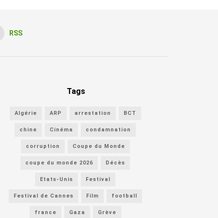
RSS
Tags
Algérie
ARP
arrestation
BCT
chine
Cinéma
condamnation
corruption
Coupe du Monde
coupe du monde 2026
Décès
Etats-Unis
Festival
Festival de Cannes
Film
football
france
Gaza
Grève