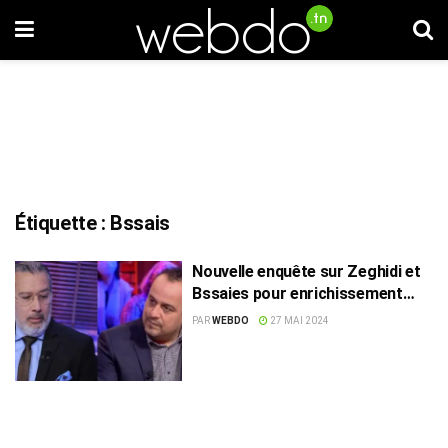
Étiquette :
Bssais
Nouvelle enquête sur Zeghidi et
Bssaies pour enrichissement
illicite
PAR
WEBDO
27 MAI 2024