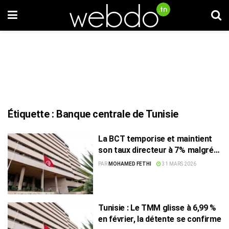
Étiquette :
Banque centrale de Tunisie
La BCT temporise et maintient
son taux directeur à 7% malgré
un regain des tensions
PAR
MOHAMED FETHI
31 MARS 2026
inflationnistes
Tunisie : Le TMM glisse à 6,99 %
en février, la détente se confirme