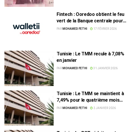
Fintech : Ooredoo obtient le feu
vert de la Banque centrale pour
lancer « walletii » en Tunisie
PAR
MOHAMED FETHI
17 FÉVRIER 2026
Tunisie : Le TMM recule à 7,08%
en janvier
PAR
MOHAMED FETHI
31 JANVIER 2026
Tunisie : Le TMM se maintient à
7,49% pour le quatrième mois
consécutif
PAR
MOHAMED FETHI
2 JANVIER 2026