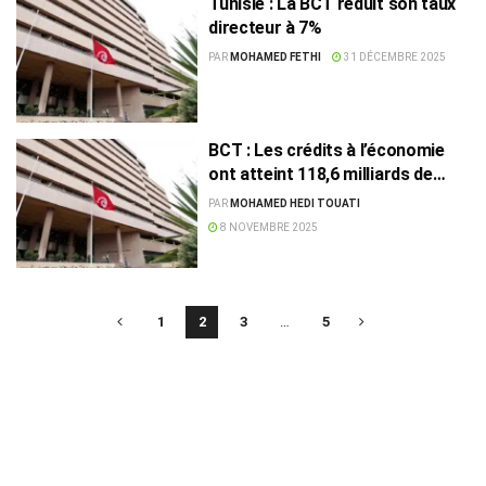
Tunisie : La BCT réduit son taux
directeur à 7%
PAR
MOHAMED FETHI
31 DÉCEMBRE 2025
BCT : Les crédits à l’économie
ont atteint 118,6 milliards de
dinars en 2024
PAR
MOHAMED HEDI TOUATI
8 NOVEMBRE 2025
1
2
3
…
5