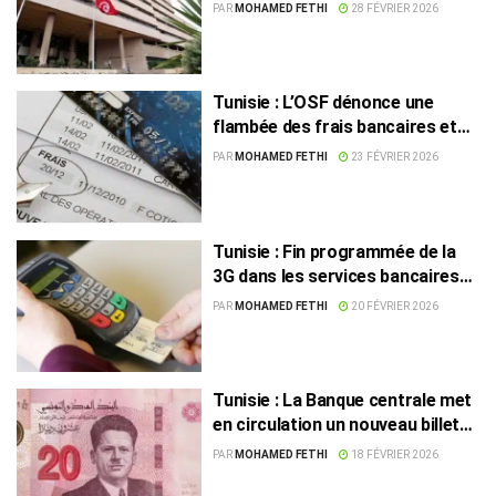
PAR
MOHAMED FETHI
28 FÉVRIER 2026
Tunisie : L’OSF dénonce une
flambée des frais bancaires et
interpelle la BCT
PAR
MOHAMED FETHI
23 FÉVRIER 2026
Tunisie : Fin programmée de la
3G dans les services bancaires
et postaux d’ici 2027
PAR
MOHAMED FETHI
20 FÉVRIER 2026
Tunisie : La Banque centrale met
en circulation un nouveau billet
de 20 dinars
PAR
MOHAMED FETHI
18 FÉVRIER 2026