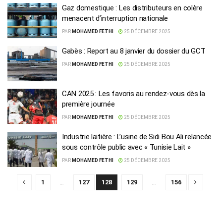
Gaz domestique : Les distributeurs en colère
menacent d’interruption nationale
PAR
MOHAMED FETHI
25 DÉCEMBRE 2025
Gabès : Report au 8 janvier du dossier du GCT
PAR
MOHAMED FETHI
25 DÉCEMBRE 2025
CAN 2025 : Les favoris au rendez-vous dès la
première journée
PAR
MOHAMED FETHI
25 DÉCEMBRE 2025
Industrie laitière : L’usine de Sidi Bou Ali relancée
sous contrôle public avec « Tunisie Lait »
PAR
MOHAMED FETHI
25 DÉCEMBRE 2025
1
…
127
128
129
…
156