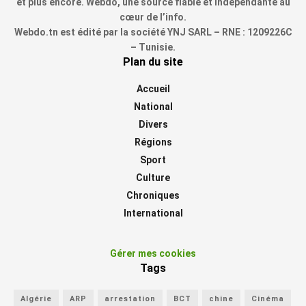
et plus encore. Webdo, une source fiable et indépendante au
cœur de l’info.
Webdo.tn est édité par la société YNJ SARL – RNE : 1209226C
– Tunisie.
Plan du site
Accueil
National
Divers
Régions
Sport
Culture
Chroniques
International
Gérer mes cookies
Tags
Algérie
ARP
arrestation
BCT
chine
Cinéma