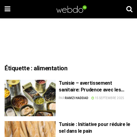
Étiquette :
alimentation
Tunisie – avertissement
sanitaire: Prudence avec les
aliments en conserve
PAR
RAMZI HADDAD
15 SEPTEMBRE 2025
Tunisie : Initiative pour réduire le
sel dans le pain