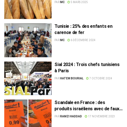
PAR
MC
5 MARS 2025
Tunisie : 25% des enfants en
carence de fer
PAR
MC
6 DÉCEMBRE 2024
Sial 2024 : Trois chefs tunisiens
à Paris
PAR
HATEM BOURIAL
7 OCTOBRE 2024
Scandale en France : des
produits israéliens avec de faux
étiquetages pour contourner le
PAR
RAMZI HADDAD
17 NOVEMBRE 2023
boycott !