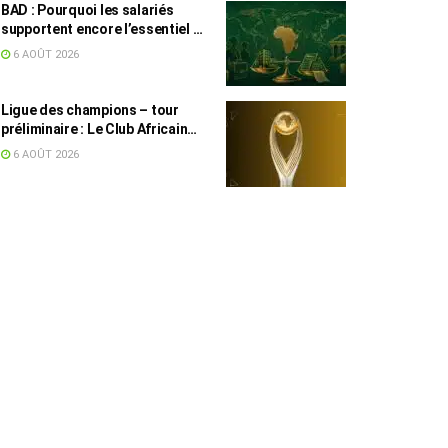
BAD : Pourquoi les salariés
supportent encore l’essentiel de
l’effort fiscal en Tunisie
6 AOÛT 2026
Ligue des champions – tour
préliminaire : Le Club Africain
face au Djoliba AC
6 AOÛT 2026