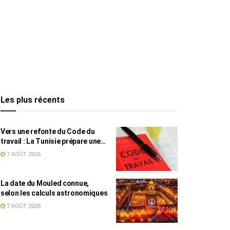
Les plus récents
Vers une refonte du Code du
travail : La Tunisie prépare une
législation adaptée au
7 AOÛT 2026
télétravail et à l’économie des
plateformes
La date du Mouled connue,
selon les calculs astronomiques
7 AOÛT 2026