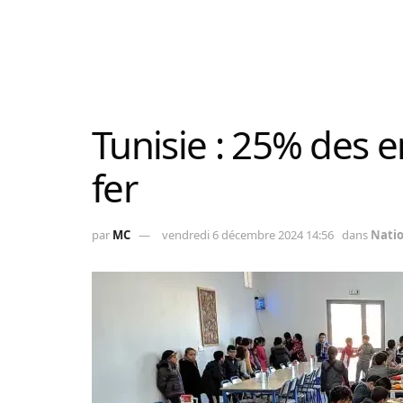
Tunisie : 25% des 
fer
par
MC
vendredi 6 décembre 2024 14:56
dans
Nati