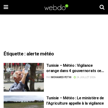
Étiquette :
alerte météo
Tunisie – Météo : Vigilance
orange dans 4 gouvernorats ce
vendredi, risque élevé selon l’INM
PAR
MOHAMED FETHI
24 JUILLET 2026
Tunisie – Météo : Le ministère de
l’Agriculture appelle à la vigilance