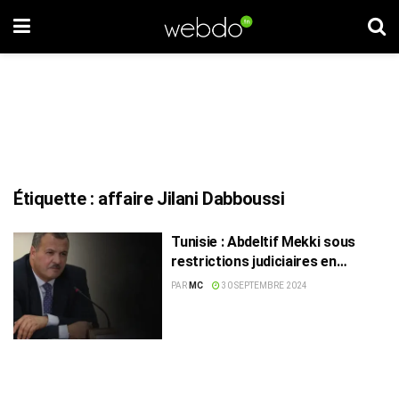
Étiquette :
affaire Jilani Dabboussi
Tunisie : Abdeltif Mekki sous
restrictions judiciaires en
attente de sa prochaine audience
PAR
MC
30 SEPTEMBRE 2024