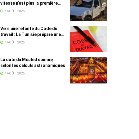
vitesse n’est plus la première
cause, mais reste la plus
7 AOÛT 2026
meurtrière
Vers une refonte du Code du
travail : La Tunisie prépare une
législation adaptée au
7 AOÛT 2026
télétravail et à l’économie des
plateformes
La date du Mouled connue,
selon les calculs astronomiques
7 AOÛT 2026