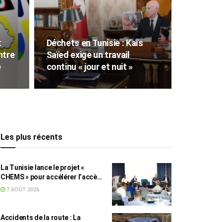
t
Déchets en Tunisie : Kaïs
ntre
Saïed exige un travail
e
continu « jour et nuit »
Les plus récents
La Tunisie lance le projet «
CHEMS » pour accélérer l’accès
des PME à l’énergie solaire
7 AOÛT 2026
Accidents de la route : La