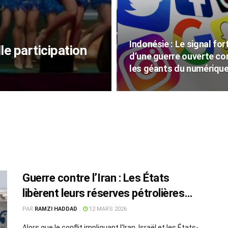
Indonésie : Le signal for
le participation
d’une guerre ouverte co
les géants du numériqu
Guerre contre l’Iran : Les États
libèrent leurs réserves pétrolières
face à la flambée des prix
PAR
RAMZI HADDAD
12 MARS 2026
Alors que le conflit impliquant l’Iran, Israël et les États-