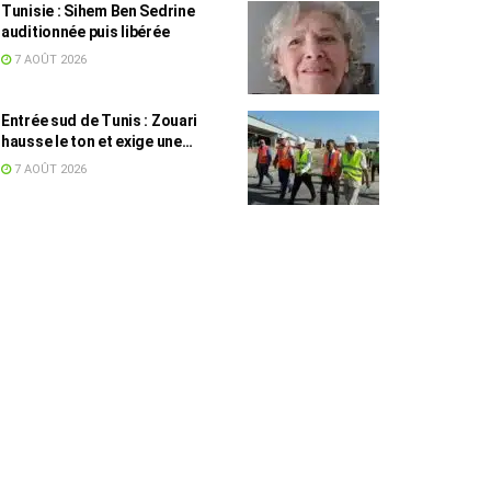
Tunisie : Sihem Ben Sedrine
auditionnée puis libérée
7 AOÛT 2026
Entrée sud de Tunis : Zouari
hausse le ton et exige une
accélération des travaux
7 AOÛT 2026