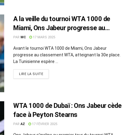
A la veille du tournoi WTA 1000 de
Miami, Ons Jabeur progresse au
classement WTA
PAR
MC
17 MARS 2025
Avant le tournoi WTA 1000 de Miami, Ons Jabeur
progresse au classement WTA, atteignant la 30e place.
La Tunisienne espère ...
LIRE LA SUITE
WTA 1000 de Dubaï : Ons Jabeur cède
face à Peyton Stearns
PAR
AZ
17 FÉVRIER 2025
Ons Jabeur s'incline au premier tour du tournoi WTA