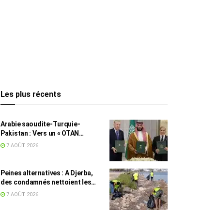
Les plus récents
Arabie saoudite-Turquie-
Pakistan : Vers un « OTAN
islamique » ?
7 AOÛT 2026
Peines alternatives : A Djerba,
des condamnés nettoient les
plages
7 AOÛT 2026