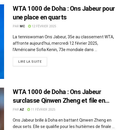
WTA 1000 de Doha : Ons Jabeur pour
une place en quarts
PAR
MC
12 FÉVRIER 2025
La tenniswoman Ons Jabeur, 35e au classement WTA,
affronte aujourd’hui, mercredi 12 février 2025,
l’Américaine Sofia Kenin, 73e mondiale dans ...
LIRE LA SUITE
WTA 1000 de Doha : Ons Jabeur
surclasse Qinwen Zheng et file en
huitièmes
PAR
AZ
11 FÉVRIER 2025
Ons Jabeur brille à Doha en battant Qinwen Zheng en
deux sets. Elle se qualifie pour les huitièmes de finale ...