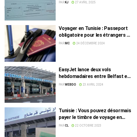
des agences de voyage
PAR
KJ
27 AVRIL 2025
Voyager en Tunisie : Passeport
obligatoire pour les étrangers à
partir du 1er janvier 2025
PAR
MC
24 DÉCEMBRE 2024
EasyJet lance deux vols
hebdomadaires entre Belfast et
Enfidha
PAR
WEBDO
23 AVRIL 2024
Tunisie : Vous pouvez désormais
payer le timbre de voyage en
ligne
PAR
CL
22 OCTOBRE 2023