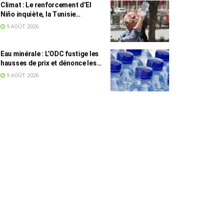
Climat : Le renforcement d’El
Niño inquiète, la Tunisie
concernée
9 AOÛT 2026
Eau minérale : L’ODC fustige les
hausses de prix et dénonce les
profiteurs de la pénurie
9 AOÛT 2026