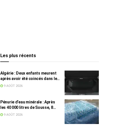
Les plus récents
Algérie : Deux enfants meurent
après avoir été coincés dans le
coffre d’une voiture
9 AOÛT 2026
Pénurie d’eau minérale : Après
les 40 000 litres de Sousse, 8
832 bouteilles saisies à Nabeul
9 AOÛT 2026