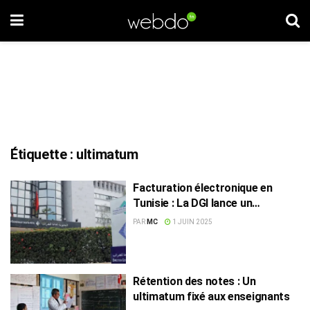
Étiquette :
ultimatum
Facturation électronique en
Tunisie : La DGI lance un
ultimatum aux entreprises avant
PAR
MC
1 JUIN 2025
sanctions
Rétention des notes : Un
ultimatum fixé aux enseignants