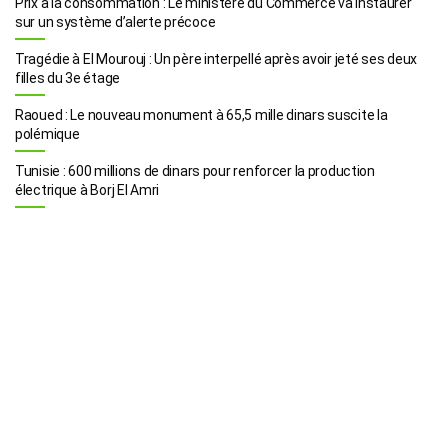
Prix à la consommation : Le ministère du Commerce va instaurer
sur un système d’alerte précoce
Tragédie à El Mourouj : Un père interpellé après avoir jeté ses deux
filles du 3e étage
Raoued : Le nouveau monument à 65,5 mille dinars suscite la
polémique
Tunisie : 600 millions de dinars pour renforcer la production
électrique à Borj El Amri