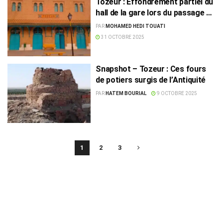
Tozeur : Effondrement partiel du
hall de la gare lors du passage du
Train Rose, trois blessées
PAR
MOHAMED HEDI TOUATI
31 OCTOBRE 2025
Snapshot – Tozeur : Ces fours
de potiers surgis de l’Antiquité
PAR
HATEM BOURIAL
9 OCTOBRE 2025
1
2
3