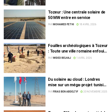
Tozeur : Une centrale solaire de
50 MW entre en service
PAR
MOHAMED FETHI
18 AVRIL 2026
Fouilles archéologiques à Tozeur
: Toute une ville romaine enfouie
sous les sables
PAR
WIDED BELHAJ
1 AVRIL 2026
Du solaire au cloud : Londres
mise sur un méga-projet tunisien
pour 2027
PAR
FIRAS BEN ABDELTIF
20 NOVEMBRE 2025