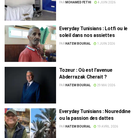
2027
PAR
MOHAMED FETHI
4 JUIN 2026
Everyday Tunisians : Lotfi ou le
soleil dans nos assiettes
PAR
HATEM BOURIAL
1 JUIN 2026
Tozeur : Où est l’avenue
Abderrazak Cherait ?
PAR
HATEM BOURIAL
29 MAI 2026
Everyday Tunisians : Noureddine
ou la passion des dattes
PAR
HATEM BOURIAL
19 AVRIL 2026