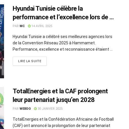
Hyundai Tunisie célèbre la
performance et l’excellence lors de sa
Convention Réseau 2025
PAR
MC
14 AVRIL 2025
Hyundai Tunisie a célébré ses meilleures agences lors
de la Convention Réseau 2025 à Hammamet.
Performance, excellence et reconnaissance étaient ...
LIRE LA SUITE
TotalEnergies et la CAF prolongent
leur partenariat jusqu’en 2028
PAR
WEBDO
30 JANVIER 2025
TotalEnergies et la Confédération Africaine de Football
(CAF) ont annoncé la prolongation de leur partenariat