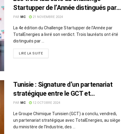
Startupper de l’Année distingués par
TotalEnergies Tunisie
PAR
MC
21 NOVEMBRE 2024
La 4e édition du Challenge Startupper de l’Année par
TotalEnergies a livré son verdict. Trois lauréats ont été
distingués par ...
LIRE LA SUITE
Tunisie : Signature d’un partenariat
stratégique entre le GCT et
TotalEnergies
PAR
MC
12 OCTOBRE 2024
Le Groupe Chimique Tunisien (GCT) a conclu, vendredi,
un partenariat stratégique avec TotalEnergies, au siège
du ministère de l'Industrie, des ...