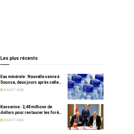
Les plus récents
Eau minérale : Nouvelle saisie à
Sousse, deux jours après celle
des grossistes
8 AOÛT 2026
Kasserine : 2,48 millions de
dollars pour restaurer les forêts
de pin d’Alep
8 AOÛT 2026