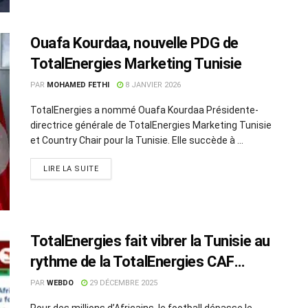
Ouafa Kourdaa, nouvelle PDG de
TotalEnergies Marketing Tunisie
PAR
MOHAMED FETHI
8 JANVIER 2026
TotalEnergies a nommé Ouafa Kourdaa Présidente-
directrice générale de TotalEnergies Marketing Tunisie
et Country Chair pour la Tunisie. Elle succède à ...
LIRE LA SUITE
TotalEnergies fait vibrer la Tunisie au
rythme de la TotalEnergies CAF
Coupe d’Afrique des Nations, Maroc
PAR
WEBDO
29 DÉCEMBRE 2025
2025
Pour des millions d’Africains, le football dépasse le