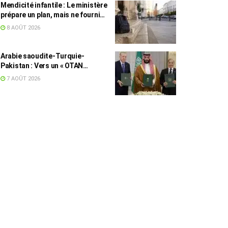
Mendicité infantile : Le ministère
prépare un plan, mais ne fournit
toujours aucun chiffre
8 AOÛT 2026
Arabie saoudite-Turquie-
Pakistan : Vers un « OTAN
islamique » ?
7 AOÛT 2026