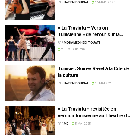
Tunis
PAR
HATEM BOURIAL
26 MARS 2026
« La Traviata – Version
Tunisienne » de retour sur la
scène de l’Opéra de Tunis
PAR
MOHAMED HEDI TOUATI
27 OCTOBRE 2025
Tunisie : Soirée Ravel à la Cité de
la culture
PAR
HATEM BOURIAL
19 MAI 2025
« La Traviata » revisitée en
version tunisienne au Théâtre de
l’Opéra de Tunis
PAR
MC
5 MAI 2025