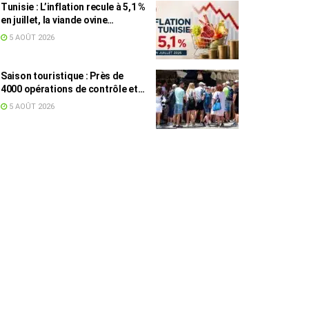
Tunisie : L’inflation recule à 5,1 %
en juillet, la viande ovine
toujours en tête des hausses
5 AOÛT 2026
(+16,7 %)
Saison touristique : Près de
4000 opérations de contrôle et
6,75 millions de dinars pour
5 AOÛT 2026
renforcer les municipalités
touristiques