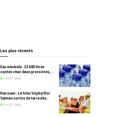
Les plus récents
Eau minérale : 23 600 litres
cachés chez deux grossistes,
les tensions persistent
5 AOÛT 2026
Kairouan : Le futur hôpital Roi
Salman sortira de terre dès
septembre
5 AOÛT 2026