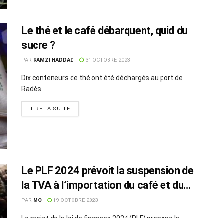
Le thé et le café débarquent, quid du
sucre ?
PAR
RAMZI HADDAD
31 OCTOBRE 2023
Dix conteneurs de thé ont été déchargés au port de
Radès.
LIRE LA SUITE
Le PLF 2024 prévoit la suspension de
la TVA à l’importation du café et du
thé par l’OCT
PAR
MC
19 OCTOBRE 2023
Le projet de la loi de finances 2024 (PLF) propose la