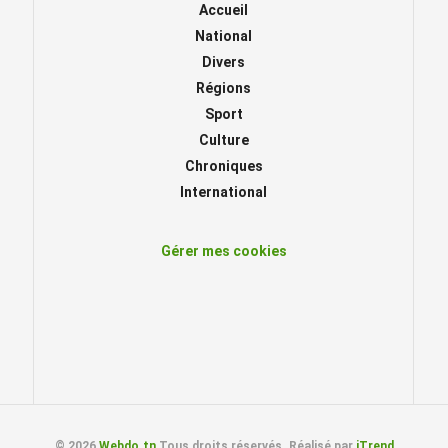
Accueil
National
Divers
Régions
Sport
Culture
Chroniques
International
Gérer mes cookies
© 2026
Webdo.tn
Tous droits réservés. Réalisé par
iTrend