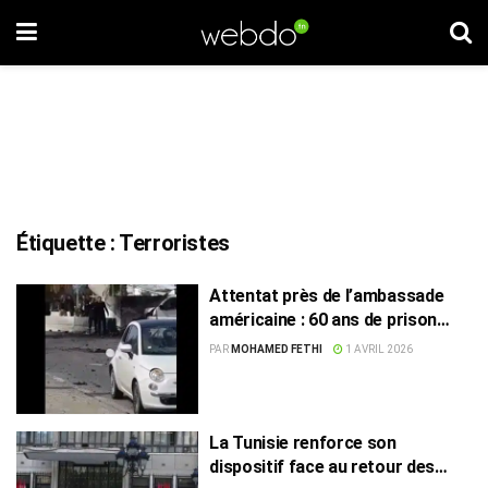
Étiquette :
Terroristes
Attentat près de l’ambassade
américaine : 60 ans de prison
pour trois accusés
PAR
MOHAMED FETHI
1 AVRIL 2026
La Tunisie renforce son
dispositif face au retour des