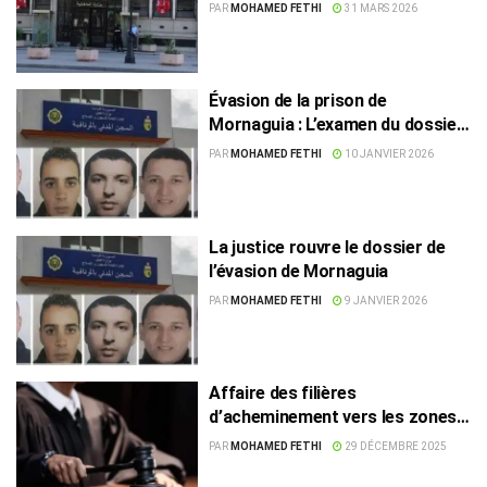
éléments terroristes des zones
PAR
MOHAMED FETHI
31 MARS 2026
de conflit
Évasion de la prison de
Mornaguia : L’examen du dossier
reporté au 13 janvier
PAR
MOHAMED FETHI
10 JANVIER 2026
La justice rouvre le dossier de
l’évasion de Mornaguia
PAR
MOHAMED FETHI
9 JANVIER 2026
Affaire des filières
d’acheminement vers les zones
de conflit : Les demandes de
PAR
MOHAMED FETHI
29 DÉCEMBRE 2025
libération rejetées