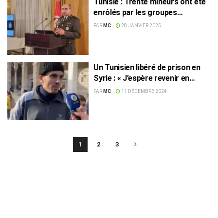
Tunisie : Trente mineurs ont été
enrôlés par les groupes
terroristes en 2024
PAR
MC
28 JANVIER 2025
Un Tunisien libéré de prison en
Syrie : « J’espère revenir en
Tunisie »
PAR
MC
11 DÉCEMBRE 2024
1
2
3