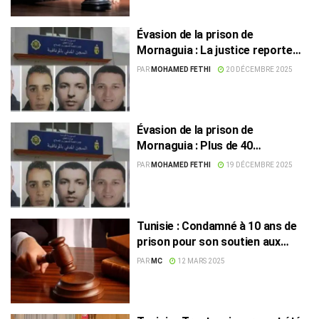
Évasion de la prison de
Mornaguia : La justice reporte
l’examen de l’affaire
PAR
MOHAMED FETHI
20 DÉCEMBRE 2025
Évasion de la prison de
Mornaguia : Plus de 40
personnes poursuivies, dont le
PAR
MOHAMED FETHI
19 DÉCEMBRE 2025
directeur
Tunisie : Condamné à 10 ans de
prison pour son soutien aux
terroristes
PAR
MC
12 MARS 2025