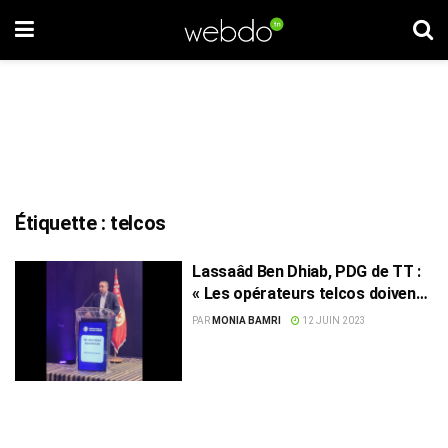
Étiquette :
telcos
Lassaâd Ben Dhiab, PDG de TT :
« Les opérateurs telcos doivent
recourir à l’intelligence
PAR
MONIA BAMRI
12 JUIN 2023
artificielle »