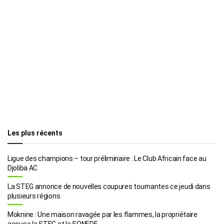
Les plus récents
Ligue des champions – tour préliminaire : Le Club Africain face au
Djoliba AC
La STEG annonce de nouvelles coupures tournantes ce jeudi dans
plusieurs régions
Moknine : Une maison ravagée par les flammes, la propriétaire
accuse la STEG et la SONEDE