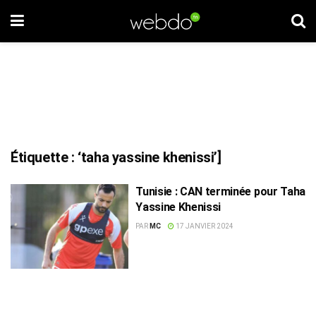
Étiquette :
‘taha yassine khenissi’]
Tunisie : CAN terminée pour Taha
Yassine Khenissi
PAR
MC
17 JANVIER 2024