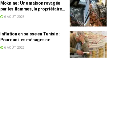
Moknine : Une maison ravagée
par les flammes, la propriétaire
accuse la STEG et la SONEDE
6 AOÛT 2026
Inflation en baisse en Tunisie :
Pourquoi les ménages ne
ressentent pas l’amélioration
6 AOÛT 2026
annoncée ?