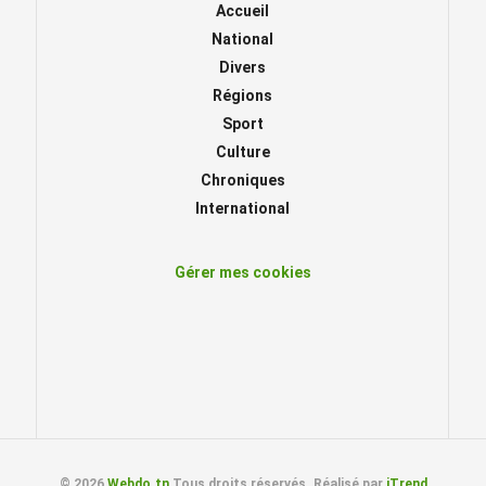
Accueil
National
Divers
Régions
Sport
Culture
Chroniques
International
Gérer mes cookies
© 2026
Webdo.tn
Tous droits réservés. Réalisé par
iTrend