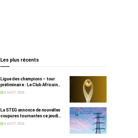
Les plus récents
Ligue des champions – tour
préliminaire : Le Club Africain
face au Djoliba AC
6 AOÛT 2026
La STEG annonce de nouvelles
coupures tournantes ce jeudi
dans plusieurs régions
6 AOÛT 2026