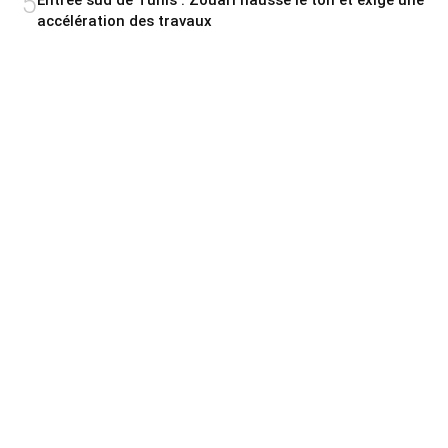
5
Entrée sud de Tunis : Zouari hausse le ton et exige une
accélération des travaux