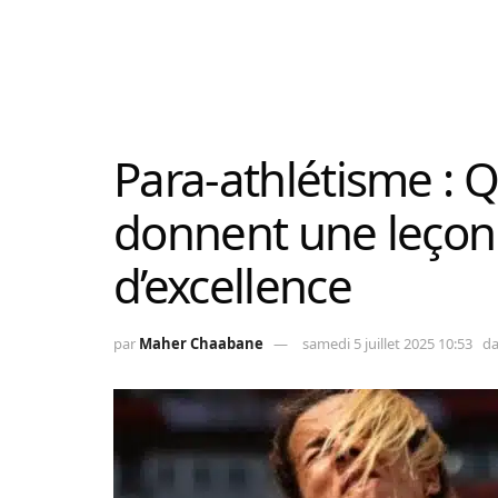
Para-athlétisme : 
donnent une leçon 
d’excellence
par
Maher Chaabane
samedi 5 juillet 2025 10:53
d