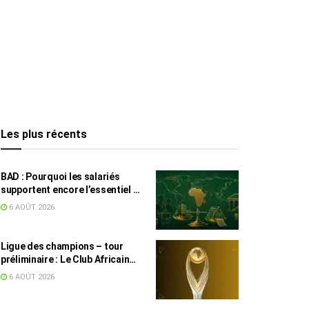
Les plus récents
BAD : Pourquoi les salariés
supportent encore l’essentiel de
l’effort fiscal en Tunisie
6 AOÛT 2026
Ligue des champions – tour
préliminaire : Le Club Africain
face au Djoliba AC
6 AOÛT 2026