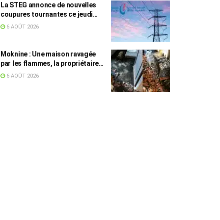
La STEG annonce de nouvelles
coupures tournantes ce jeudi
dans plusieurs régions
6 AOÛT 2026
Moknine : Une maison ravagée
par les flammes, la propriétaire
accuse la STEG et la SONEDE
6 AOÛT 2026