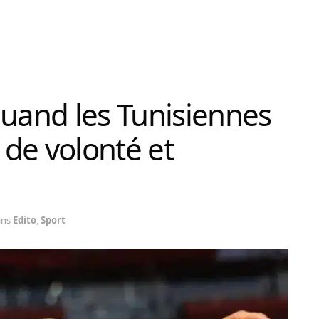
Quand les Tunisiennes
de volonté et
ans
Edito
,
Sport