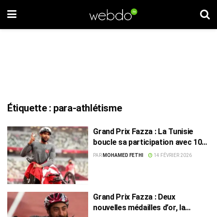
Étiquette :
para-athlétisme
Grand Prix Fazza : La Tunisie
boucle sa participation avec 10
médailles, dont 6 en or
PAR
MOHAMED FETHI
14 FÉVRIER 2026
Grand Prix Fazza : Deux
nouvelles médailles d’or, la