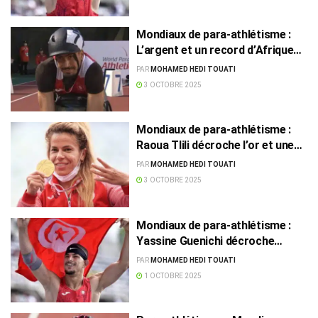
Mondiaux de para-athlétisme :
L’argent et un record d’Afrique
pour Nidhal Khelifi
PAR
MOHAMED HEDI TOUATI
3 OCTOBRE 2025
Mondiaux de para-athlétisme :
Raoua Tlili décroche l’or et une
cinquième médaille pour la
PAR
MOHAMED HEDI TOUATI
Tunisie
3 OCTOBRE 2025
Mondiaux de para-athlétisme :
Yassine Guenichi décroche
l’argent au lancer de poids
PAR
MOHAMED HEDI TOUATI
1 OCTOBRE 2025