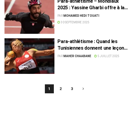
Para-athlétisme – Mondiaux
2025 : Yassine Gharbi offre à la
Tunisie sa première médaille d’or
PAR
MOHAMED HEDI TOUATI
30 SEPTEMBRE 2025
Para-athlétisme : Quand les
Tunisiennes donnent une leçon
de volonté et d’excellence
PAR
MAHER CHAABANE
5 JUILLET 2025
1
2
3