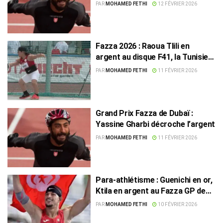
Tunisie porte son total à neuf
PAR
MOHAMED FETHI
12 FÉVRIER 2026
breloques
Fazza 2026 : Raoua Tlili en
argent au disque F41, la Tunisie
continue sa moisson
PAR
MOHAMED FETHI
11 FÉVRIER 2026
Grand Prix Fazza de Dubaï :
Yassine Gharbi décroche l’argent
PAR
MOHAMED FETHI
11 FÉVRIER 2026
Para-athlétisme : Guenichi en or,
Ktila en argent au Fazza GP de
Dubaï
PAR
MOHAMED FETHI
10 FÉVRIER 2026