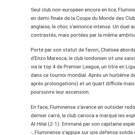
Seul club non-européen encore en lice, Flumi
en demi-finale de la Coupe du Monde des Club
anglaise, le choc s’annonce intense. Un duel
contrastés, mais portées par la même ambition
Porté par son statut de favori, Chelsea abord
d’Enzo Maresca, le club londonien vit une sais
via le top 4 de Premier League, un titre en L
dans ce tournoi mondial. Après un huitième de 
après prolongations) et un quart difficile mais
poursuivre leur ascension.
En face, Fluminense s’avance en outsider red
dernier carré, le club carioca a marqué les esp
Al-Hilal (2-1). Emmené par son capitaine expé
-, Fluminense s’appuie sur une défense solide e