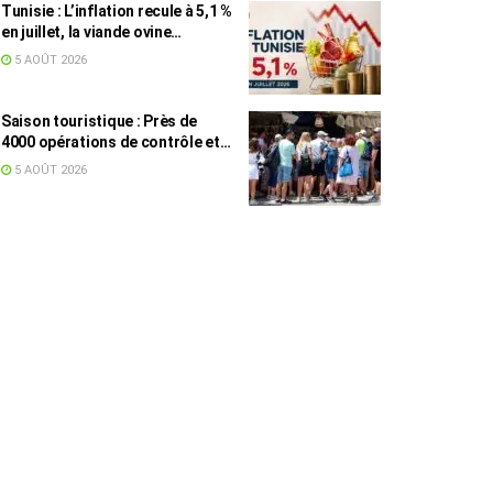
Tunisie : L’inflation recule à 5,1 %
en juillet, la viande ovine
toujours en tête des hausses
5 AOÛT 2026
(+16,7 %)
Saison touristique : Près de
4000 opérations de contrôle et
6,75 millions de dinars pour
5 AOÛT 2026
renforcer les municipalités
touristiques