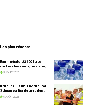
Les plus récents
Eau minérale : 23 600 litres
cachés chez deux grossistes,
les tensions persistent
5 AOÛT 2026
Kairouan : Le futur hôpital Roi
Salman sortira de terre dès
septembre
5 AOÛT 2026