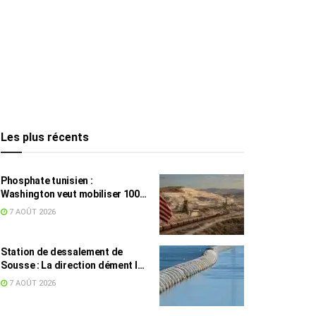
Les plus récents
Phosphate tunisien :
Washington veut mobiliser 100
millions de dollars, avec la Chine
7 AOÛT 2026
en toile de fond
Station de dessalement de
Sousse : La direction dément les
rumeurs sur une eau impropre à
7 AOÛT 2026
la consommation