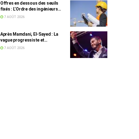
Offres en dessous des seuils
fixés : L’Ordre des ingénieurs
hausse le ton
7 AOÛT 2026
Après Mamdani, El-Sayed : La
vague progressiste et
musulmane résiste à l’argent de
7 AOÛT 2026
l’AIPAC