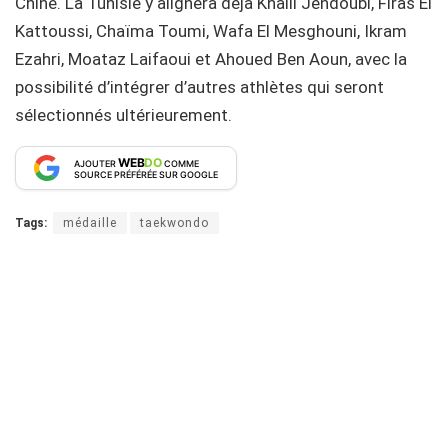
Chine. La Tunisie y alignera déjà Khalil Jendoubi, Firas El
Kattoussi, Chaïma Toumi, Wafa El Mesghouni, Ikram
Ezahri, Moataz Laifaoui et Ahoued Ben Aoun, avec la
possibilité d’intégrer d’autres athlètes qui seront
sélectionnés ultérieurement.
WEB
DO
AJOUTER
COMME
SOURCE PRÉFÉRÉE SUR GOOGLE
Tags:
médaille
taekwondo