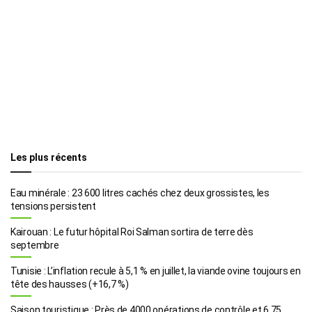
Les plus récents
Eau minérale : 23 600 litres cachés chez deux grossistes, les
tensions persistent
Kairouan : Le futur hôpital Roi Salman sortira de terre dès
septembre
Tunisie : L’inflation recule à 5,1 % en juillet, la viande ovine toujours en
tête des hausses (+16,7 %)
Saison touristique : Près de 4000 opérations de contrôle et 6,75