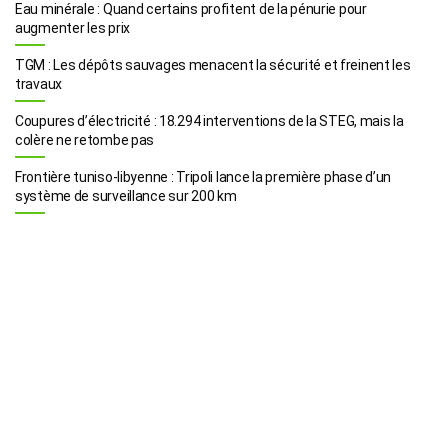
Eau minérale : Quand certains profitent de la pénurie pour
augmenter les prix
TGM : Les dépôts sauvages menacent la sécurité et freinent les
travaux
Coupures d’électricité : 18.294 interventions de la STEG, mais la
colère ne retombe pas
Frontière tuniso-libyenne : Tripoli lance la première phase d’un
système de surveillance sur 200 km