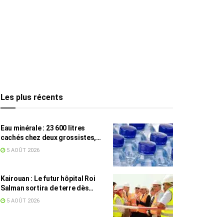
Les plus récents
Eau minérale : 23 600 litres
cachés chez deux grossistes,
les tensions persistent
5 AOÛT 2026
Kairouan : Le futur hôpital Roi
Salman sortira de terre dès
septembre
5 AOÛT 2026