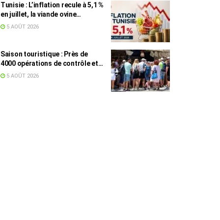
Tunisie : L’inflation recule à 5,1 %
en juillet, la viande ovine
toujours en tête des hausses
5 AOÛT 2026
(+16,7 %)
Saison touristique : Près de
4000 opérations de contrôle et
6,75 millions de dinars pour
5 AOÛT 2026
renforcer les municipalités
touristiques