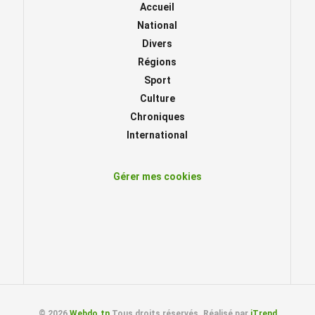
Accueil
National
Divers
Régions
Sport
Culture
Chroniques
International
Gérer mes cookies
© 2026
Webdo.tn
Tous droits réservés. Réalisé par
iTrend